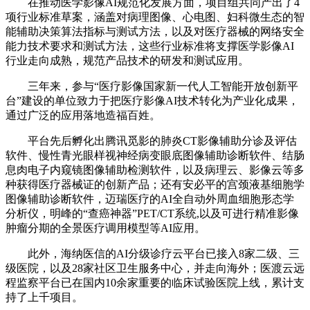
在推动医学影像AI规范化发展方面，项目组共同产出了4
项行业标准草案，涵盖对病理图像、心电图、妇科微生态的智
能辅助决策算法指标与测试方法，以及对医疗器械的网络安全
能力技术要求和测试方法，这些行业标准将支撑医学影像AI
行业走向成熟，规范产品技术的研发和测试应用。
三年来，参与“医疗影像国家新一代人工智能开放创新平
台”建设的单位致力于把医疗影像AI技术转化为产业化成果，
通过广泛的应用落地造福百姓。
平台先后孵化出腾讯觅影的肺炎CT影像辅助分诊及评估
软件、慢性青光眼样视神经病变眼底图像辅助诊断软件、结肠
息肉电子内窥镜图像辅助检测软件，以及病理云、影像云等多
种获得医疗器械证的创新产品；还有安必平的宫颈液基细胞学
图像辅助诊断软件，迈瑞医疗的AI全自动外周血细胞形态学
分析仪，明峰的“查癌神器”PET/CT系统,以及可进行精准影像
肿瘤分期的全景医疗调用模型等AI应用。
此外，海纳医信的AI分级诊疗云平台已接入8家二级、三
级医院，以及28家社区卫生服务中心，并走向海外；医渡云远
程监察平台已在国内10余家重要的临床试验医院上线，累计支
持了上千项目。