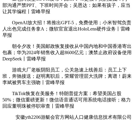
部沟通严禁PPT、下班时间开会；吴恩达：如果有孩子，应当
让其学编程丨雷峰早报
OpenAI放大招！将推出GPT-5，免费使用；小米智驾负责
人出色完成任务拿A；微软官宣退出HoloLens硬件业务丨雷峰
早报
朝令夕改！美国邮政恢复接收从中国内地和中国香港寄出
包裹；华为2024年销售收入超8600亿元；澳禁止政府设备使用
DeepSeek丨雷峰早报
游戏大厂老板阴阳员工，公关急速上线善后：员工上下
班，奔驰接送；赵明离职后，荣耀管理层大洗牌；离谱！蔚来
李斌被男车主强吻丨雷峰早报
TikTok恢复在美服务！特朗普提方案：希望美国占股
50%；微信重磅更新！微信语音通话可用系统电话接听；格力
回应董明珠被停职审查丨雷峰早报
安徽yth2206游艇会官方网站人口健康信息技术有限公司