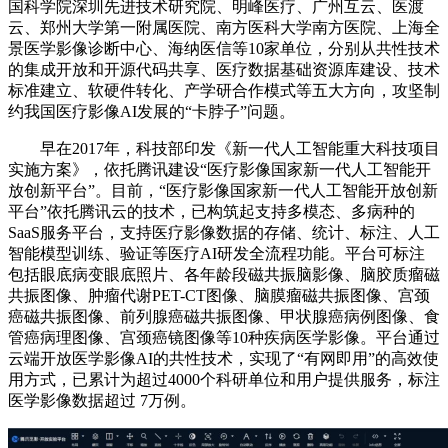
国科学院深圳先进技术研究院、明峰医疗、广州互云、医渡
云、郑州大学第一附属医院、南方医科大学南方医院、上海全
景医学影像诊断中心、海纳医信等10家单位，分别从共性技术
的集成开放和开源代码共享、医疗数据基础资源库建设、技术
标准建立、软硬件转化、产学研合作模式等五大方向，攻坚制
约我国医疗影像AI发展的“卡脖子”问题。
早在2017年，科技部印发《新一代人工智能重大科技项目
实施方案》，依托腾讯建设“医疗影像国家新一代人工智能开
放创新平台”。目前，“医疗影像国家新一代人工智能开放创新
平台”依托腾讯云的技术，已构筑起支持多模态、多病种的
SaaS服务平台，支持医疗影像数据的存储、统计、标注、人工
智能模型训练、验证等医疗AI研发全流程功能。平台可标注
包括眼底病变眼底照片、各年龄段磁共振脑影像、脑胶质瘤磁
共振图像、肿瘤代谢PET-CT图像、脑膜瘤磁共振图像、宫颈
癌磁共振图像、前列腺癌磁共振图像、甲状腺癌病例图像、食
管癌病理图像、宫颈癌镜图像等10种疾病医学影像。平台通过
云端开放医学影像AI的共性技术，实现了“有网即用”的高效使
用方式，已累计为超过4000个科研单位和用户提供服务，标注
医学影像数据超过 7万例。