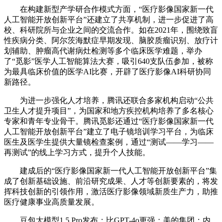
在构建新型产学研合作模式方面，“医疗影像国家新一代
人工智能开放创新平台”还建立了共享机制，进一步促进了高
校、科研院所与企业之间的交流合作。如在2021年，围绕致盲
性疾病分类、阿尔茨海默症早期发现、脑胶质瘤识别、放疗计
划辅助、肿瘤高代谢病灶检测等多个临床医学难题，举办
了“觅影”医学人工智能算法大赛，吸引640支队伍参加，被称
为最具临床价值的医学AI比赛，开辟了医疗影像AI科研协同
新路径。
为进一步强化人才培养，腾讯还联合多家机构启动“公共
卫生人才提升项目”，为国家和地方疾控机构培养了多名核心
专家和青年专业骨干。腾讯觅影还通过“医疗影像国家新一代
人工智能开放创新平台”建立了电子镜培训学习平台，为临床
医生及医学生提供大量镜检查案例，通过“测试——学习——
再测试”的线上学习方式，提升个人技能。
建成后的“医疗影像国家新一代人工智能开放创新平台”集
成了创新基础设施、前沿研究成果、人才等创新要素的，将发
挥科技创新的引领作用，激活医疗影像领域新质生产力，助推
医疗健康事业高质量发展。
豆包大模型1.5 Pro发布：比GPT-4o更强；美的集团：内