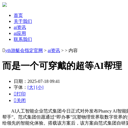
首页
关于我们
ai资讯
ai应用
联系我们

yth游艇会指定官网
>
ai资讯
> > 内容
而是一个可穿戴的超等AI帮理
日期：2025-07-18 09:41
字体：
[大]
[小]

打印

关闭
AI人工智能企业范式集团今日正式对外发布Phancy AI
帮手”。范式集团但愿通过“即办事”沉塑物理世界取数字世界
给领先的智能化体验。搭载该方案后，该方案由范式集团自研