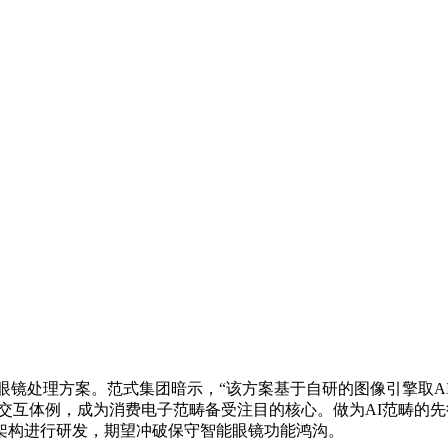
智能眼镜处理方案。范式集团暗示，“该方案基于自研的图像引擎取
的交互体例，成为消费电子范畴备受注目的核心。做为AI范畴的先
架构进行研发，期望冲破保守智能眼镜功能鸿沟。