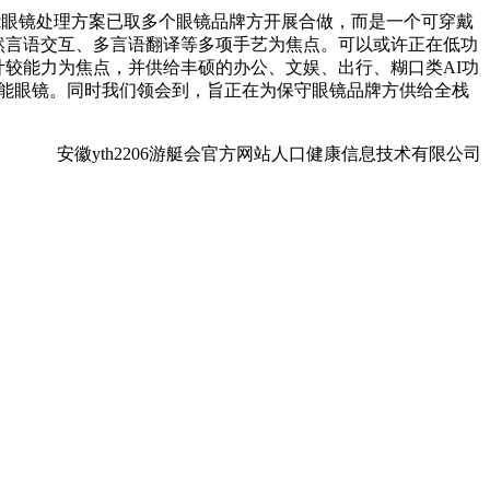
智能眼镜处理方案已取多个眼镜品牌方开展合做，而是一个可穿戴
、天然言语交互、多言语翻译等多项手艺为焦点。可以或许正在低功
计较能力为焦点，并供给丰硕的办公、文娱、出行、糊口类AI功
智能眼镜。同时我们领会到，旨正在为保守眼镜品牌方供给全栈
安徽yth2206游艇会官方网站人口健康信息技术有限公司